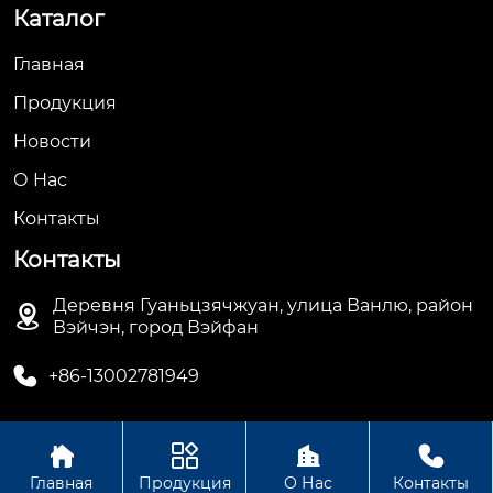
Каталог
Главная
Продукция
Новости
О Hас
Контакты
Контакты
Деревня Гуаньцзячжуан, улица Ванлю, район

Вэйчэн, город Вэйфан

+86-13002781949




Авторское право© ООО Вэйфан Дэхуа
Главная
Продукция
О Нас
Контакты
Электрооборудование