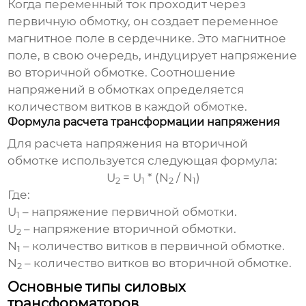
Когда переменный ток проходит через
первичную обмотку, он создает переменное
магнитное поле в сердечнике. Это магнитное
поле, в свою очередь, индуцирует напряжение
во вторичной обмотке. Соотношение
напряжений в обмотках определяется
количеством витков в каждой обмотке.
Формула расчета трансформации напряжения
Для расчета напряжения на вторичной
обмотке используется следующая формула:
U
= U
* (N
/ N
)
2
1
2
1
Где:
U
– напряжение первичной обмотки.
1
U
– напряжение вторичной обмотки.
2
N
– количество витков в первичной обмотке.
1
N
– количество витков во вторичной обмотке.
2
Основные типы силовых
трансформаторов