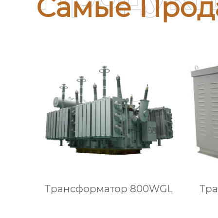
Самые Прод
Трансформатор 800WGL
Тра