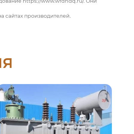
удование
https://www.wfdhdq.ru/
. Они
на сайтах производителей.
ия