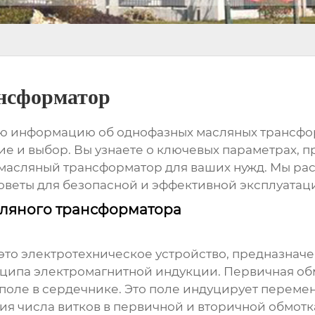
нсформатор
ую информацию об однофазных масляных трансфор
е и выбор. Вы узнаете о ключевых параметрах, пр
масляный трансформатор
для ваших нужд. Мы ра
оветы для безопасной и эффективной эксплуатац
ляного трансформатора
это электротехническое устройство, предназна
нципа электромагнитной индукции. Первичная об
 поле в сердечнике. Это поле индуцирует переме
ия числа витков в первичной и вторичной обмотк