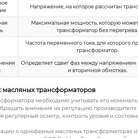
ное
Напряжение, на которое рассчитан тран
ие
ная
Максимальная мощность, которую может
ь
трансформатор без перегрева.
Частота переменного тока, для которого 
трансформатор.
инения
Определяет сдвиг фаз между напряжением 
к
и вторичной обмотках.
х масляных трансформаторов
нсформатора
необходимо учитывать его номиналь
обращать внимание на репутацию производителя
я регулярный осмотр, контроль уровня и состоян
мации о
однофазных масляных трансформаторах
и