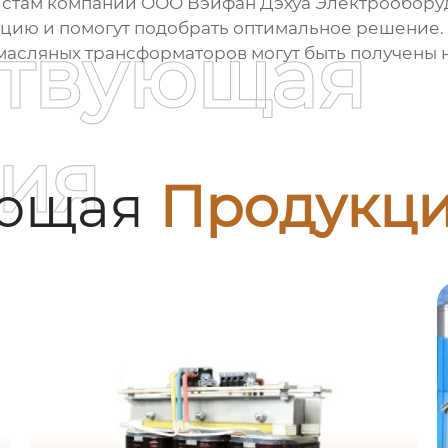
листам компании ООО Вэйфан Дэхуа Электрообор
цию и помогут подобрать оптимальное решение.
ствующая
масляных трансформаторов
могут быть получены 
ия
ующая
Продукц