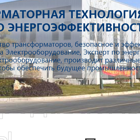
родаваем
ы