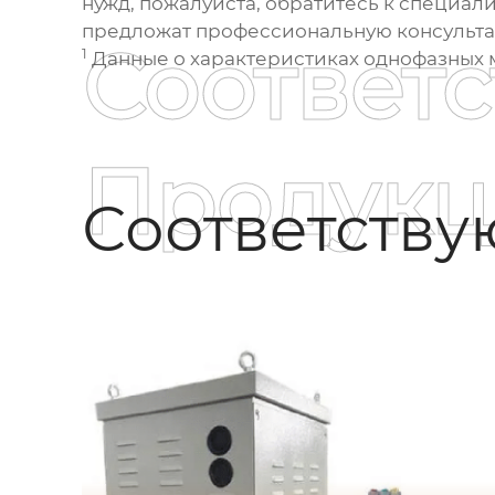
нужд, пожалуйста, обратитесь к специа
предложат профессиональную консульта
Соответ
1
Данные о характеристиках
однофазных 
Продукц
Соответств