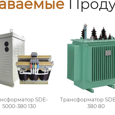
аваемые
Проду
нсформатор SDE-
Трансформатор SDE
5000-380 130
380 80