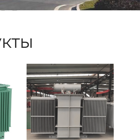
ые
кты