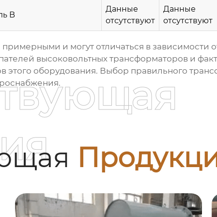
Данные
Данные
ль B
отсутствуют
отсутствуют
 примерными и могут отличаться в зависимости о
упателей
высоковольтных трансформаторов
и факт
в этого оборудования. Выбор правильного транс
ствующая
троснабжения.
ия
ующая
Продукц