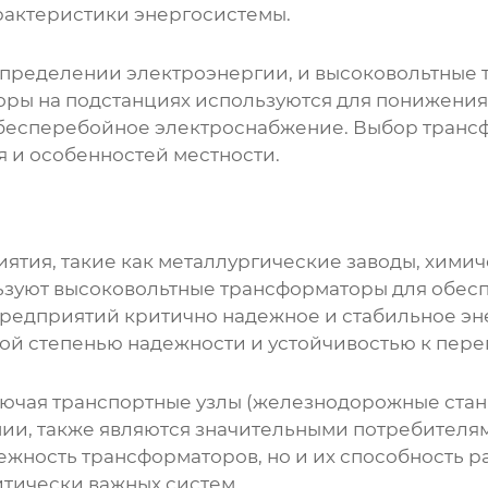
арактеристики энергосистемы.
спределении электроэнергии, и
высоковольтные 
оры на подстанциях используются для понижени
бесперебойное электроснабжение. Выбор трансф
 и особенностей местности.
тия, такие как металлургические заводы, химич
ьзуют
высоковольтные трансформаторы
для обес
предприятий критично надежное и стабильное эн
й степенью надежности и устойчивостью к пере
ючая транспортные узлы (железнодорожные стан
ии, также являются значительными потребител
ежность трансформаторов, но и их способность ра
тически важных систем.