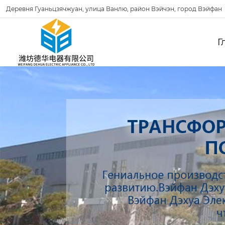
Деревня Гуаньцзячжуан, улица Ванлю, район Вэйчэн, город Вэйфан
Г