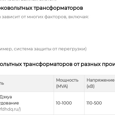
оковольтных трансформаторов
в
зависит от многих факторов, включая:
мер, система защиты от перегрузки)
ольтных трансформаторов от разных про
Мощность
Напряжение
ль
(MVA)
(кВ)
Дэхуа
удование
10-1000
110-500
fdhdq.ru/)