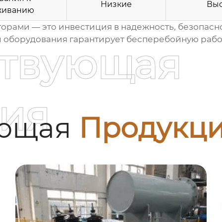
Низкие
Вы
живанию
торами
— это инвестиция в надежность, безопасн
 оборудования гарантирует бесперебойную рабо
ствующая
ия
ующая
Продукц