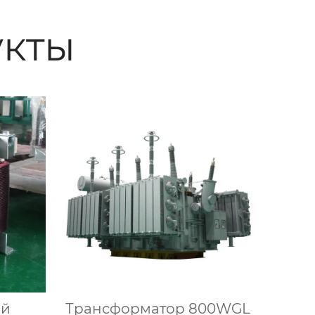
кты
ый
Трансформатор 800WGL