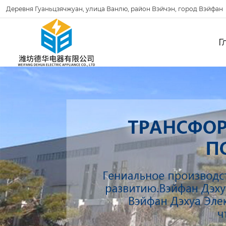
Деревня Гуаньцзячжуан, улица Ванлю, район Вэйчэн, город Вэйфан
Г