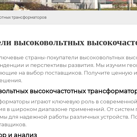
тотных трансформаторов
ели высоковольтных высокочаст
ключевые страны-покупатели
высоковольтных выс
енденции и перспективы развития. Мы изучим ге
лияющие на выбор поставщиков. Получите ценную
решения.
вольтных высокочастотных трансформато
сформаторы
играют ключевую роль в современной
я в широком диапазоне применений. От систем 
мы для надежной работы различных устройств. П
тавщиков.
ор и анализ