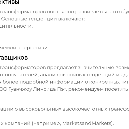
ективы
 трансформаторов
постоянно развивается, что об
. Основные тенденции включают:
ительности.
яемой энергетики.
тавщиков
 трансформаторов
предлагает значительные возмо
н-покупателей, анализ рыночных тенденций и ад
я более подробной информации о конкретных ти
ОО Гуанчжоу Линсида Пэт, рекомендуем посетит
мации о
высоковольтных высокочастотных трансф
х компаний (например, MarketsandMarkets).