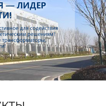
ые
кты