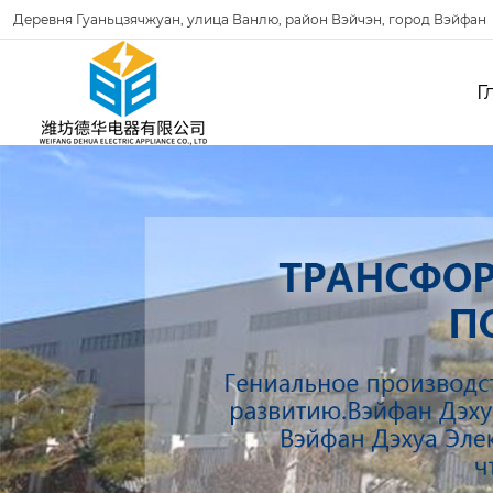
Деревня Гуаньцзячжуан, улица Ванлю, район Вэйчэн, город Вэйфан
Г