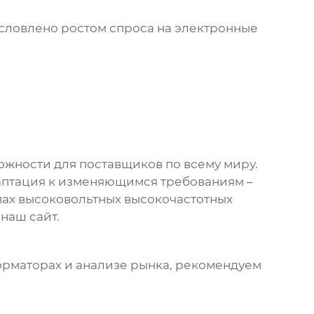
условлено ростом спроса на электронные
жности для поставщиков по всему миру.
аптация к изменяющимся требованиям –
пах
высоковольтных высокочастотных
ь
наш сайт
.
орматорах
и анализе рынка, рекомендуем