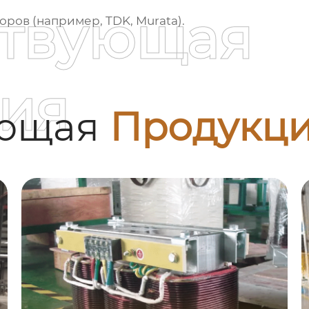
ствующая
ров (например, TDK, Murata).
ия
ующая
Продукц