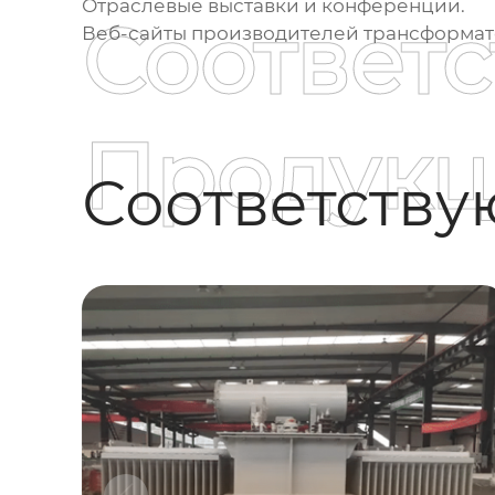
Отраслевые выставки и конференции.
Соответ
Веб-сайты производителей трансформато
Продукц
Соответств