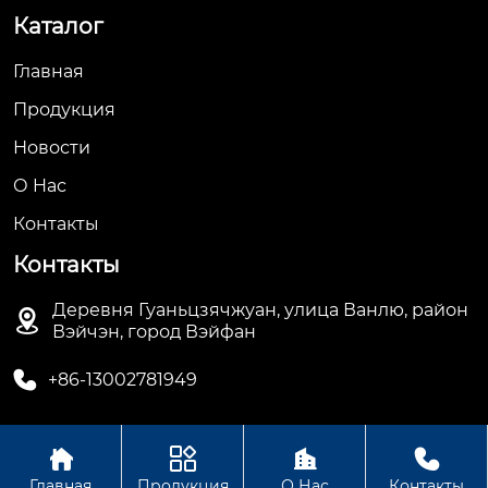
Каталог
Главная
Продукция
Новости
О Hас
Контакты
Контакты
Деревня Гуаньцзячжуан, улица Ванлю, район

Вэйчэн, город Вэйфан

+86-13002781949




Авторское право© ООО Вэйфан Дэхуа
Главная
Продукция
О Нас
Контакты