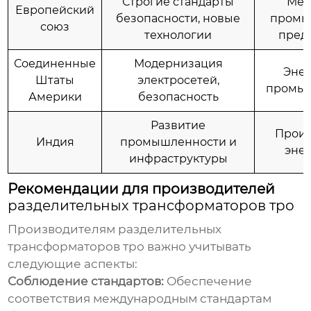
Строгие стандарты
Мед
Европейский
безопасности, новые
промы
союз
технологии
пред
Соединенные
Модернизация
Энер
Штаты
электросетей,
промыш
Америки
безопасность
Развитие
Произ
Индия
промышленности и
эне
инфраструктуры
Рекомендации для производителей
разделительных трансформаторов тро
Производителям
разделительных
трансформаторов тро
важно учитывать
следующие аспекты:
Соблюдение стандартов:
Обеспечение
соответствия международным стандартам