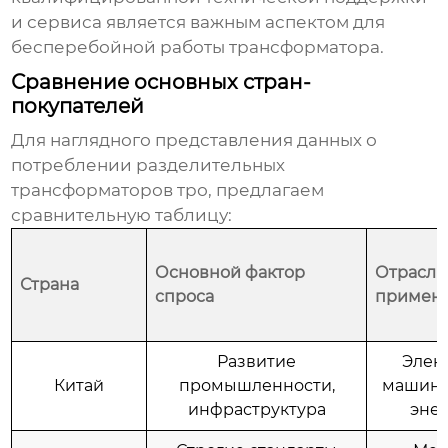
и сервиса является важным аспектом для
бесперебойной работы трансформатора.
Сравнение основных стран-
покупателей
Для наглядного представления данных о
потреблении
разделительных
трансформаторов тро
, предлагаем
сравнительную таблицу:
Основной фактор
Отрасли
Страна
спроса
примен
Развитие
Элек
Китай
промышленности,
машино
инфраструктура
эне