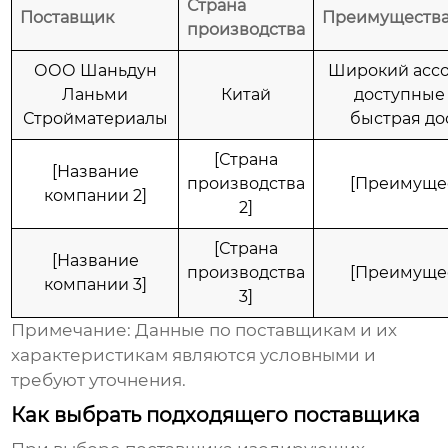
Страна
Поставщик
Преимуществ
производства
ООО Шаньдун
Широкий ассо
Ланьми
Китай
доступные
Стройматериалы
быстрая до
[Страна
[Название
производства
[Преимущес
компании 2]
2]
[Страна
[Название
производства
[Преимущес
компании 3]
3]
Примечание: Данные по поставщикам и их
характеристикам являются условными и
требуют уточнения.
Как выбрать подходящего поставщика