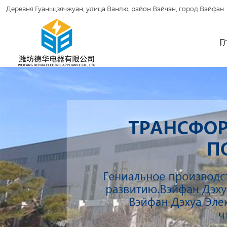
Деревня Гуаньцзячжуан, улица Ванлю, район Вэйчэн, город Вэйфан
Г