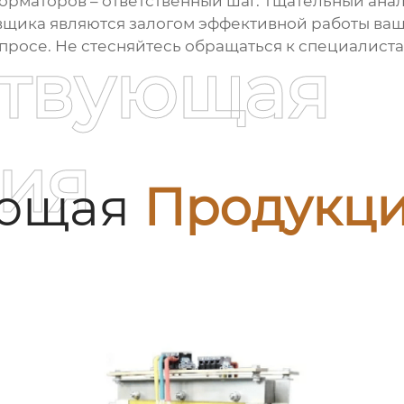
форматоров
– ответственный шаг. Тщательный анал
вщика являются залогом эффективной работы ваш
вопросе. Не стесняйтесь обращаться к специалис
ствующая
ия
ующая
Продукц