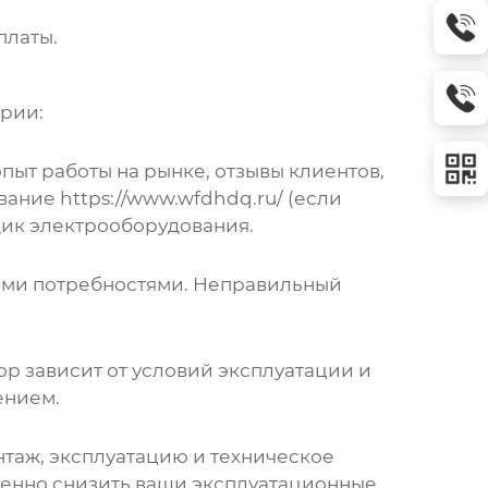
платы.
рии:
ыт работы на рынке, отзывы клиентов,
вание
https://www.wfdhdq.ru/
(если
щик электрооборудования.
ими потребностями. Неправильный
р зависит от условий эксплуатации и
ением.
нтаж, эксплуатацию и техническое
венно снизить ваши эксплуатационные