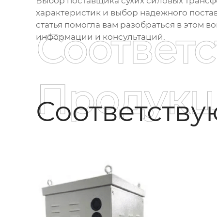
Выбор
поставщика сухих силовых транс
характеристик и выбор надежного поста
статья помогла вам разобраться в этом 
Соответ
информации и консультаций.
Продукц
Соответств