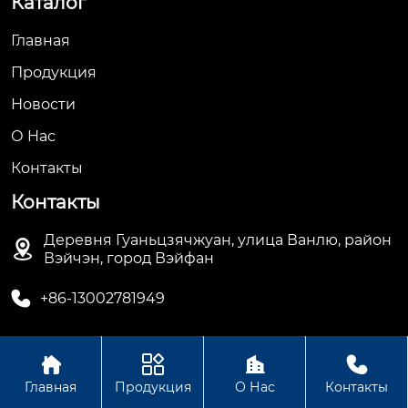
Каталог
Главная
Продукция
Новости
О Hас
Контакты
Контакты
Деревня Гуаньцзячжуан, улица Ванлю, район

Вэйчэн, город Вэйфан

+86-13002781949




Авторское право© ООО Вэйфан Дэхуа
Главная
Продукция
О Нас
Контакты
Электрооборудование