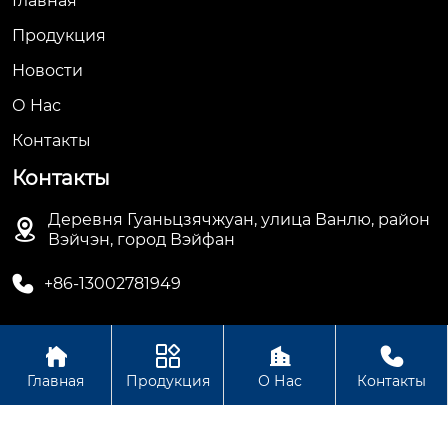
Главная
Продукция
Новости
О Hас
Контакты
Контакты
Деревня Гуаньцзячжуан, улица Ванлю, район

Вэйчэн, город Вэйфан

+86-13002781949




Авторское право© ООО Вэйфан Дэхуа
Главная
Продукция
О Нас
Контакты
Электрооборудование