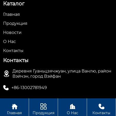
Каталог
Главная
Продукция
Новости
О Hас
Контакты
Контакты
Деревня Гуаньцзячжуан, улица Ванлю, район

Вэйчэн, город Вэйфан

+86-13002781949




Авторское право© ООО Вэйфан Дэхуа
Главная
Продукция
О Нас
Контакты
Электрооборудование