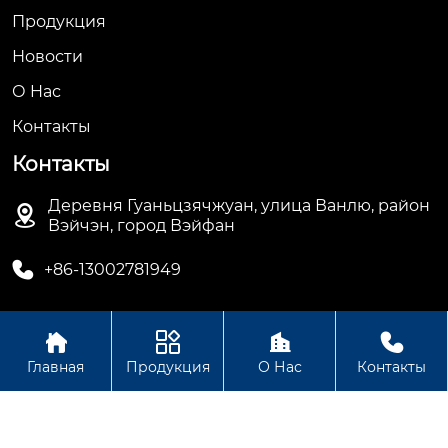
Продукция
Новости
О Hас
Контакты
Контакты
Деревня Гуаньцзячжуан, улица Ванлю, район

Вэйчэн, город Вэйфан

+86-13002781949




Авторское право© ООО Вэйфан Дэхуа
Главная
Продукция
О Нас
Контакты
Электрооборудование