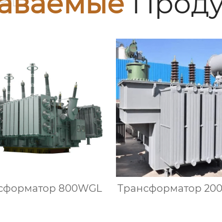
аваемые
Проду
сформатор 800WGL
Трансформатор 20