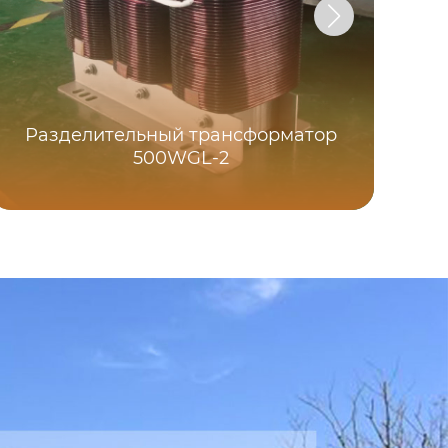
Разделительный трансформатор
500WGL-2
Т