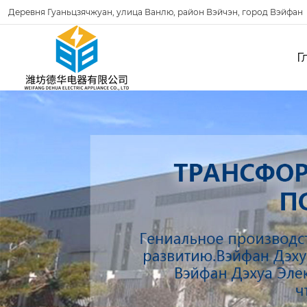
Деревня Гуаньцзячжуан, улица Ванлю, район Вэйчэн, город Вэйфан
Г