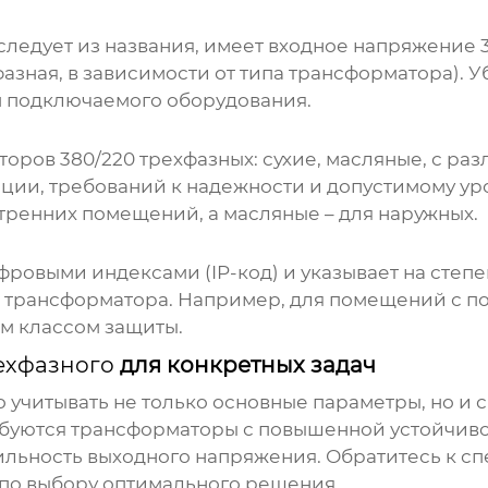
к следует из названия, имеет входное напряжение 
азная, в зависимости от типа трансформатора). 
м подключаемого оборудования.
торов 380/220 трехфазных
: сухие, масляные, с р
ации, требований к надежности и допустимому у
тренних помещений, а масляные – для наружных.
ровыми индексами (IP-код) и указывает на степе
ии трансформатора. Например, для помещений с 
м классом защиты.
ехфазного
для конкретных задач
учитывать не только основные параметры, но и 
буются трансформаторы с повышенной устойчиво
ильность выходного напряжения. Обратитесь к с
 по выбору оптимального решения.