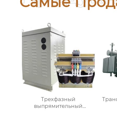
Самые Прод
Трехфазный
Тран
выпрямительный
трансформатор SDE