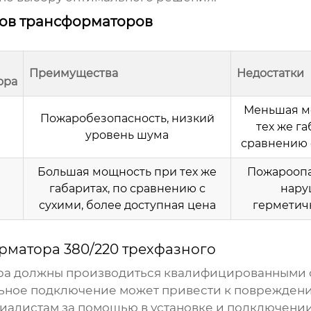
пов трансформаторов
Преимущества
Недостатки
ора
Меньшая м
Пожаробезопасность, низкий
тех же га
уровень шума
сравнению 
Большая мощность при тех же
Пожароопа
габаритах, по сравнению с
нару
сухими, более доступная цена
герметич
рматора 380/220 трехфазного
ра должны производиться квалифицированными 
льное подключение может привести к поврежден
циалистам за помощью в установке и подключени