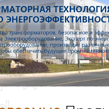
родаваем
ы