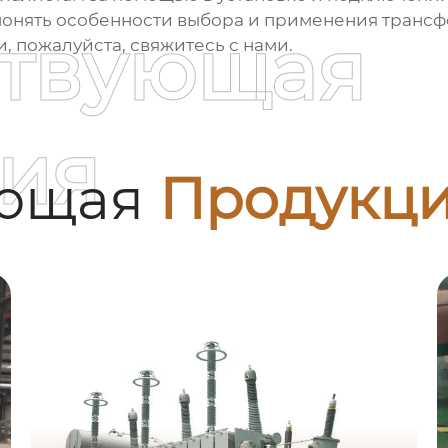
 понять особенности выбора и применения
трансф
ствующая
 пожалуйста, свяжитесь с нами.
ия
ующая
Продукц