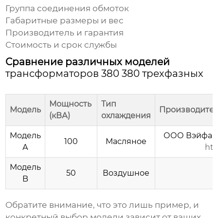
Группа соединения обмоток
Габаритные размеры и вес
Производитель и гарантия
Стоимость и срок службы
Сравнение различных моделей
трансформаторов 380 380 трехфазных
Мощность
Тип
Модель
Производите
(кВА)
охлаждения
Модель
ООО Вэйфан 
100
Масляное
А
htt
Модель
50
Воздушное
B
Обратите внимание, что это лишь пример, и
конкретный выбор модели зависит от ваших