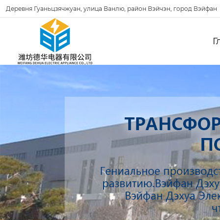
Деревня Гуаньцзячжуан, улица Ванлю, район Вэйчэн, город Вэйфан
Г