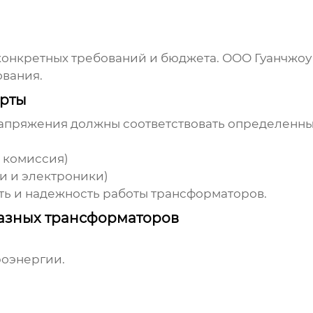
конкретных требований и бюджета.
ООО Гуанчжоу
ования.
арты
напряжения
должны соответствовать определенным
 комиссия)
и и электроники)
ть и надежность работы трансформаторов.
фазных трансформаторов
роэнергии.