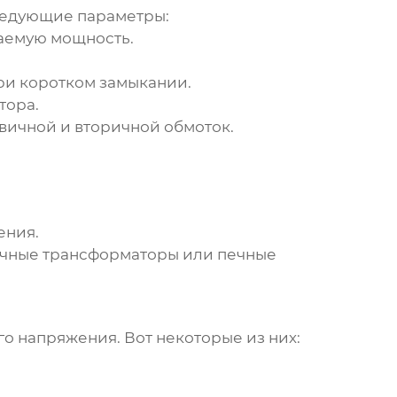
ледующие параметры:
аемую мощность.
ри коротком замыкании.
тора.
ичной и вторичной обмоток.
ения.
очные трансформаторы или печные
го напряжения
. Вот некоторые из них: