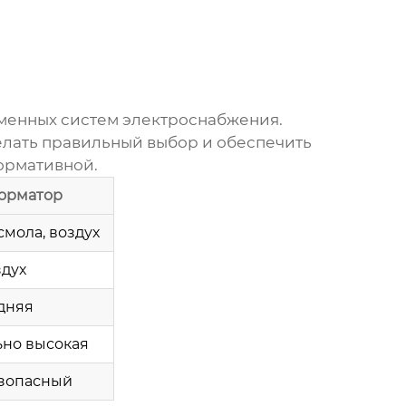
менных систем электроснабжения.
елать правильный выбор и обеспечить
формативной.
форматор
мола, воздух
дух
дняя
но высокая
зопасный