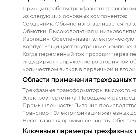
Принцип работы
трехфазного трансформ
из следующих основных компонентов:
Сердечник:
Обычно изготавливается из э
Обмотки:
Высоковольтная и низковольтна
Изоляция:
Обеспечивает электрическую 
Корпус:
Защищает внутренние компонент
Когда переменный ток проходит через пе
индуцирует напряжение во вторичной о
количеством витков в первичной и втори
Области применения трехфазных 
Трехфазные трансформаторы высокого 
Электроэнергетика:
Передача и распреде
Промышленность:
Питание производстве
Транспорт:
Электрификация железных дор
Нефтегазовая промышленность:
Обеспече
Ключевые параметры трехфазных 