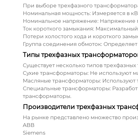
При выборе
трехфазного трансформатор
Номинальная мощность:
Измеряется в к
Номинальное напряжение:
Напряжение п
Ток короткого замыкания:
Максимальный 
Потери холостого хода и короткого замы
Группа соединения обмоток:
Определяет 
Типы трехфазных трансформаторо
Существует несколько типов
трехфазных
Сухие трансформаторы:
Не используют ма
Масляные трансформаторы:
Используют 
Специальные трансформаторы:
Разработ
трансформаторы.
Производители трехфазных транс
На рынке представлено множество про
ABB
Siemens