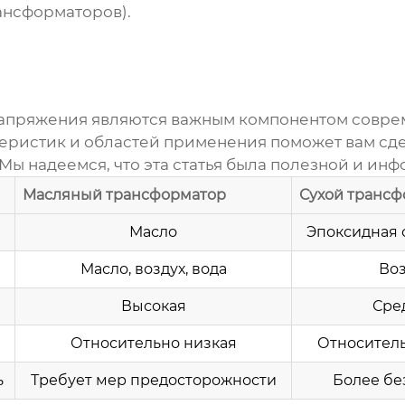
ансформаторов).
напряжения
являются важным компонентом совре
еристик и областей применения поможет вам сд
ы надеемся, что эта статья была полезной и ин
Масляный трансформатор
Сухой транс
Масло
Эпоксидная с
Масло, воздух, вода
Воз
Высокая
Сре
Относительно низкая
Относитель
ь
Требует мер предосторожности
Более бе