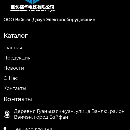
ООО Вэйфан Дэхуа Электрооборудование
Каталог
Главная
Продукция
Новости
О Hас
Контакты
Контакты
Деревня Гуаньцзячжуан, улица Ванлю, район

Вэйчэн, город Вэйфан

+86-13002781949