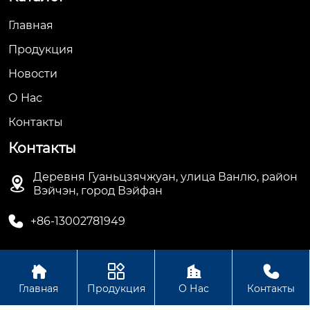
Главная
Продукция
Новости
О Hас
Контакты
Контакты
Деревня Гуаньцзячжуан, улица Ванлю, район

Вэйчэн, город Вэйфан

+86-13002781949




Авторское право© ООО Вэйфан Дэхуа
Главная
Продукция
О Нас
Контакты
Электрооборудование