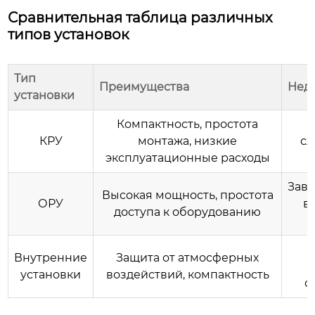
Сравнительная таблица различных
типов установок
Тип
Преимущества
Нед
установки
Компактность, простота
КРУ
монтажа, низкие
сл
эксплуатационные расходы
Зави
Высокая мощность, простота
ОРУ
в
доступа к оборудованию
Внутренние
Защита от атмосферных
установки
воздействий, компактность
о