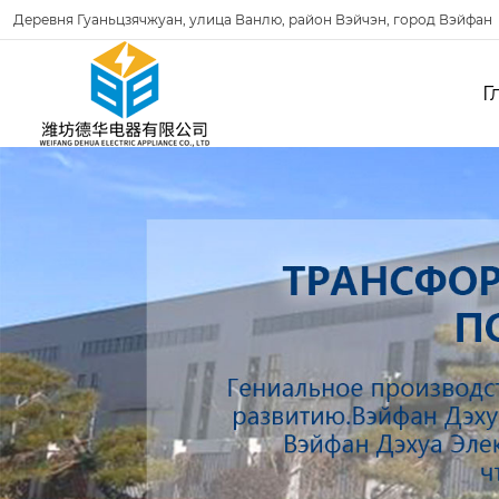
Деревня Гуаньцзячжуан, улица Ванлю, район Вэйчэн, город Вэйфан
Г