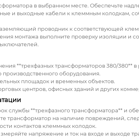
сформатора в выбранном месте. Обеспечьте над
ые и выходные кабели к клеммным колодкам, со
аземляющий проводник к соответствующей клем
ния монтажа выполните проверку изоляции и соп
выключателей.
ния **трехфазных трансформаторов 380/380** в 
о производственного оборудования.
ельных площадок и временных объектов.
рговых центров, офисных зданий и других комм
атации
ок службы **трехфазного трансформатора** и обе
е трансформатор на наличие повреждений, следо
ости контактов клеммных колодок.
меряйте напряжение и ток на входе и выходе т