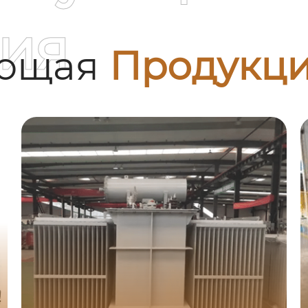
ия
ующая
Продукц