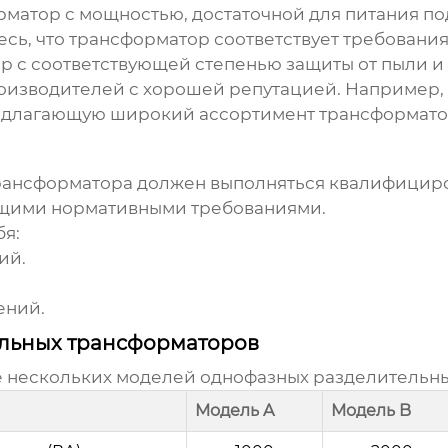
матор с мощностью, достаточной для питания п
сь, что трансформатор соответствует требовани
 с соответствующей степенью защиты от пыли и в
оизводителей с хорошей репутацией. Например,
едлагающую широкий ассортимент трансформато
рансформатора
должен выполняться квалифициро
ющими нормативными требованиями.
бя:
ий.
ений.
льных трансформаторов
е нескольких моделей
однофазных разделительн
Модель A
Модель B