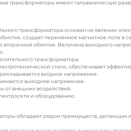
ые трансформаторы имеют гальваническую развяз
льного трансформатора
основан на явлении эле
бмотке, создает переменное магнитное поле в се
о вторичной обмотке. Величина выходного напря
х.
елительного трансформатора
:
лектротехнической стали, обеспечивает эффекти
 прикладывается входное напряжение.
снимается выходное напряжение.
ы от внешних воздействий.
лектросети и оборудованию.
аторы
обладают рядом преимуществ, делающих и
ают гальваническую развязку, снижая риск пораж