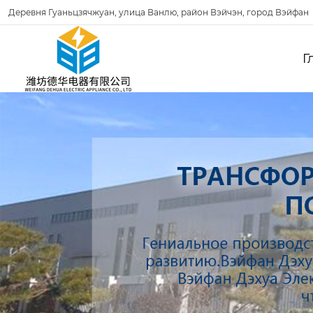
Деревня Гуаньцзячжуан, улица Ванлю, район Вэйчэн, город Вэйфан
Г