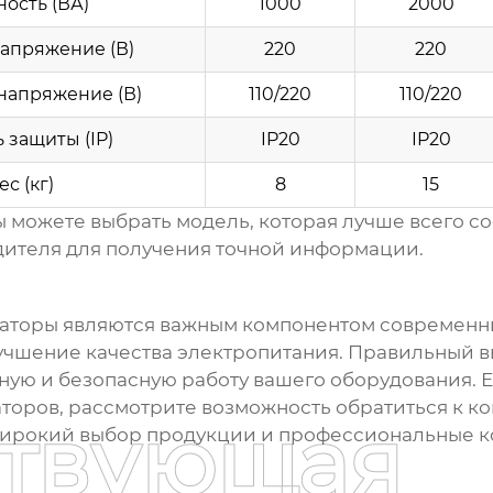
ость (ВА)
1000
2000
апряжение (В)
220
220
напряжение (В)
110/220
110/220
 защиты (IP)
IP20
IP20
ес (кг)
8
15
ы можете выбрать модель, которая лучше всего с
ителя для получения точной информации.
аторы
являются важным компонентом современн
учшение качества электропитания. Правильный в
жную и безопасную работу вашего оборудования. 
аторов
, рассмотрите возможность обратиться к к
ствующая
ирокий выбор продукции и профессиональные к