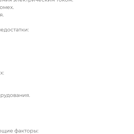
омех.
я.
едостатки:
х:
орудования.
ющие факторы: