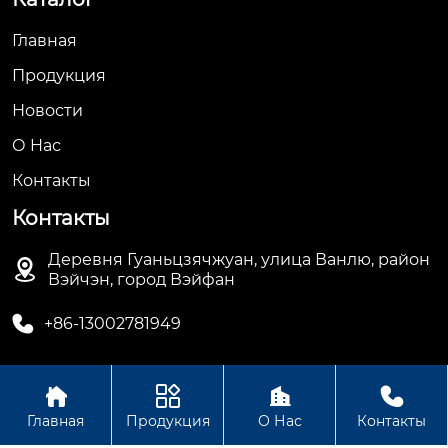
Главная
Продукция
Новости
О Hас
Контакты
Контакты
Деревня Гуаньцзячжуан, улица Ванлю, район

Вэйчэн, город Вэйфан

+86-13002781949




Авторское право© ООО Вэйфан Дэхуа
Главная
Продукция
О Нас
Контакты
Электрооборудование