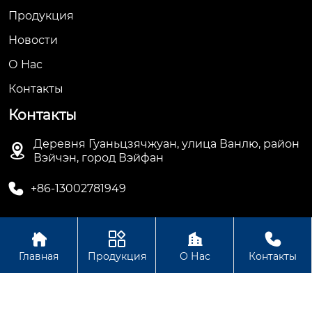
Продукция
Новости
О Hас
Контакты
Контакты
Деревня Гуаньцзячжуан, улица Ванлю, район

Вэйчэн, город Вэйфан

+86-13002781949




Авторское право© ООО Вэйфан Дэхуа
Главная
Продукция
О Нас
Контакты
Электрооборудование