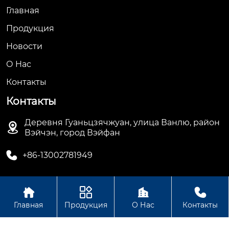
Главная
Продукция
Новости
О Hас
Контакты
Контакты
Деревня Гуаньцзячжуан, улица Ванлю, район

Вэйчэн, город Вэйфан

+86-13002781949




Авторское право© ООО Вэйфан Дэхуа
Главная
Продукция
О Нас
Контакты
Электрооборудование