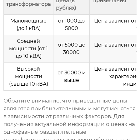
цена (в
Примечания
трансформатора
рублях)
Маломощные
от 1000 до
Цена зависит от
(до 1 кВА)
5000
х
Средней
от 5000 до
Цена зависит от
мощности (от 1
30000
х
до 10 кВА)
Высокой
Цена зависит от
от 30000 и
мощности
характерис
выше
(свыше 10 кВА)
индив
Обратите внимание, что приведенные цены
являются приблизительными и могут меняться
в зависимости от различных факторов. Для
получения актуальной информации о ценах на
однофазные разделительные
трансформаторы
, рекомендуем обратиться к