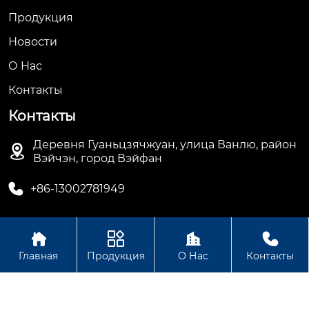
Продукция
Новости
О Hас
Контакты
Контакты
Деревня Гуаньцзячжуан, улица Ванлю, район

Вэйчэн, город Вэйфан

+86-13002781949




Авторское право© ООО Вэйфан Дэхуа
Главная
Продукция
О Нас
Контакты
Электрооборудование