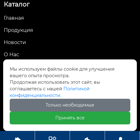
Каталог
Главная
Продукция
Новости
О Hас
Контакты
Мы используем файлы cookie для улучшения
вашего опыта просмотра.
Контакты
Продолжая использовать этот сайт, вы
соглашаетесь с нашей
Политикой
Деревня Гуаньцзячжуан, улица Ванлю, район

конфиденциальности.
Вэйчэн, город Вэйфан
Только необходимые

+86-13002781949
Принять все