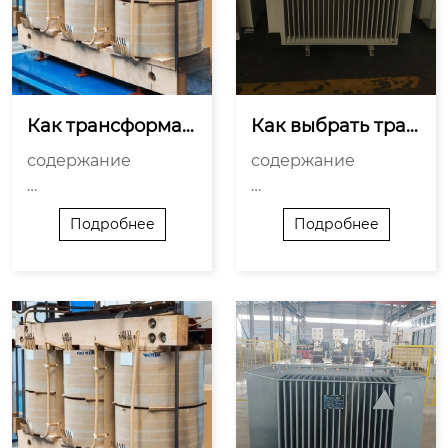
ыла изготовление н
т на эксплуатацию

а зака...
Соответствие станд
артам и норматива
м

Выбор производит...
Как трансформат
Как выбрать тран
ор 6 помогает в э
сформатор 110 дл
содержание

содержание

нергосбережени
я экопроектов?
и?
Пониженные потер
Понимание основ р
Подробнее
Подробнее
и в процессе перед
аботы трансформат
ачи энергии

ора 110 кВ

Оптимизация рабо
Критерии выбора т
ты электросетей

рансформатора для 
Улучшение показат
экопроектов

елей качества элект
Роль трансформато
роэнергии

ра 110 кВ в улучшен
Инновационные ма
ии энергетической
териалы и технолог
 эффективности
