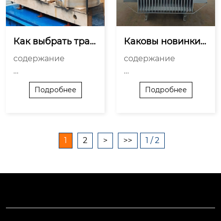
ии

Инновации в конст
Экологическая усто
рукции т...
йчивос...
Как выбрать тран
Каковы новинки
сформатор кВ дл
 в трансформатор
содержание

содержание

я устойчивости?
ах 4?
Инновационные по
Подробнее
Подробнее
Понимание основн
дходы к повышени
ых характеристик

ю эффективности

Учет специфики на
Интеграция передо
грузки

вых технологий

1
2
>
>>
1 / 2
Выбор типа трансф
Устойчивое развит
орматора

ие и экологичность

Учет окружающей с
Влияние на индуст
реды

рию и рынок

Экономическая эф
Перспективы и раз
фективность

витие технологии

Надежность и гаран