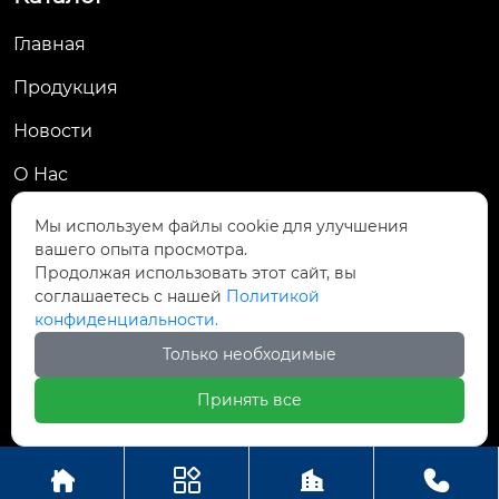
Главная
Продукция
Новости
О Hас
Контакты
Мы используем файлы cookie для улучшения
вашего опыта просмотра.
Контакты
Продолжая использовать этот сайт, вы
соглашаетесь с нашей
Политикой
Деревня Гуаньцзячжуан, улица Ванлю, район

конфиденциальности.
Вэйчэн, город Вэйфан
Только необходимые

+86-13002781949
Принять все




Авторское право© ООО Вэйфан Дэхуа