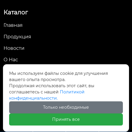
Каталог
Главная
Продукция
Новости
О Hас
Контакты
Мы используем файлы cookie для улучшения
вашего опыта просмотра.
Контакты
Продолжая использовать этот сайт, вы
соглашаетесь с нашей
Политикой
Деревня Гуаньцзячжуан, улица Ванлю, район

конфиденциальности.
Вэйчэн, город Вэйфан
Только необходимые

+86-13002781949
Принять все