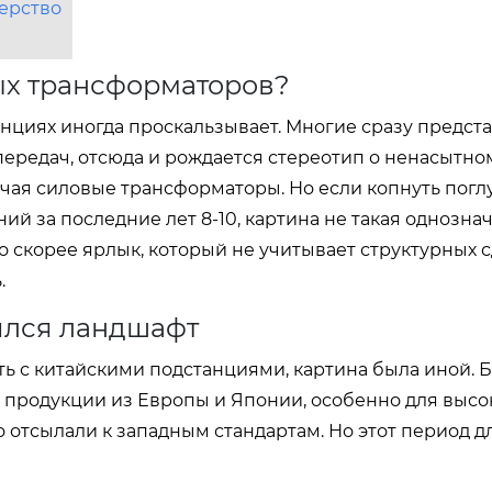
ерство
ых трансформаторов?
ренциях иногда проскальзывает. Многие сразу предст
передач, отсюда и рождается стереотип о ненасытно
ючая силовые трансформаторы. Но если копнуть погл
й за последние лет 8-10, картина не такая однознач
о скорее ярлык, который не учитывает структурных 
.
нился ландшафт
ать с китайскими подстанциями, картина была иной. 
й продукции из Европы и Японии, особенно для выс
о отсылали к западным стандартам. Но этот период д