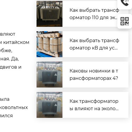
Как выбрать трансф
орматор 110 для эко
проектов?
авляют
Как выбрать трансф
м китайском
орматор кВ для уст
убже,
ойчивости?
ная. Да,
сдвигов и
Каковы новинки в т
рансформаторах 4?
Была
Как трансформатор
оковольтных
ы влияют на эколог
лился
ию?