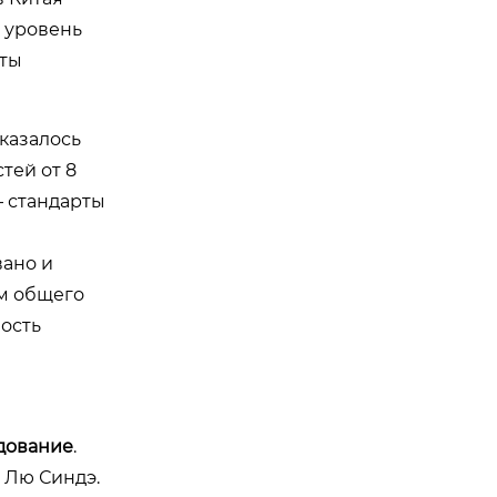
 уровень
еты
оказалось
тей от 8
— стандарты
вано и
ом общего
ность
дование
.
 Лю Синдэ.