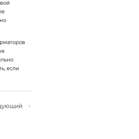
евой
ле
тно
орматоров
ые
ельно
ь, если
дующий