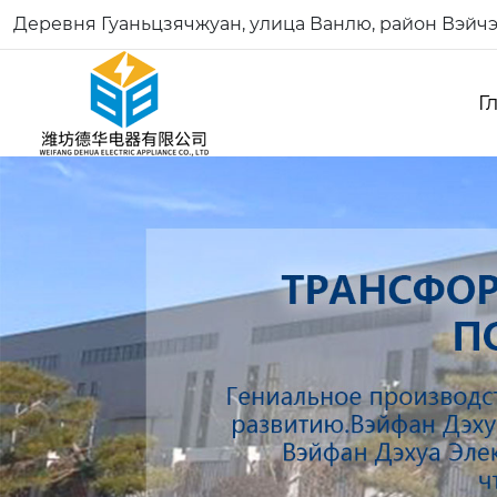
Деревня Гуаньцзячжуан, улица Ванлю, район Вэйчэ
Г