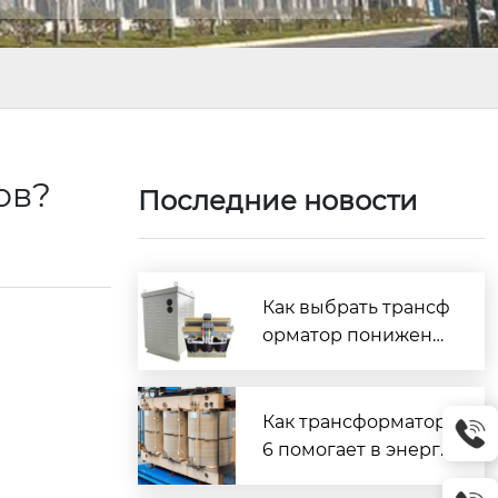
ров?
Последние новости
Как выбрать трансф
орматор пониженн
ого напряжения?
Как трансформатор
6 помогает в энерго
сбережении?