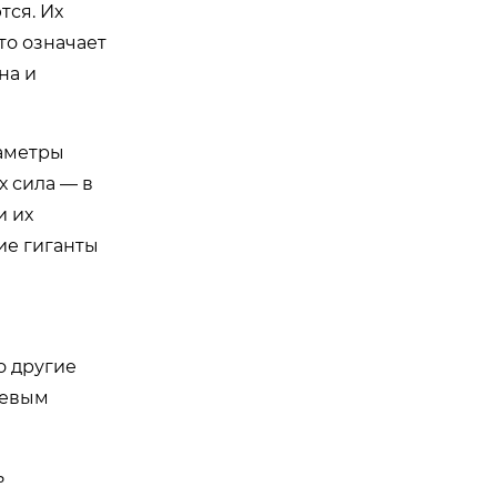
тся. Их
то означает
на и
раметры
х сила — в
и их
ие гиганты
о другие
чевым
ь