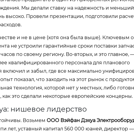
ждения. Мы делали ставку на надежность и меньший
нь высоко. Провели презентации, подготовили расч
асходов.
естве и не в цене (хотя она была выше). Ключевым 
ента не устроили гарантийные сроки поставки запчас
часов по своему региону. Во-вторых, и это главное, 
лее квалифицированного персонала для планового
 включил и забыл, где все максимально унифициро
пыт показал, что заходить на этот рынок с продукт
ная технология, которой нет у местных, либо готов
, как это сделали некоторые европейские концерны.
уа: нишевое лидерство
устойчивы. Возьмем
ООО Вэйфан Дэхуа Электрообору
ти лет, уставный капитал 560 000 юаней, директор —