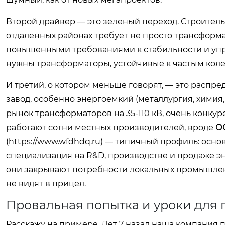
Второй драйвер — это зеленый переход. Строител
отдаленных районах требует не просто трансформат
повышенными требованиями к стабильности и упра
нужны трансформаторы, устойчивые к частым коле
И третий, о котором меньше говорят, — это расп
завод, особенно энергоемкий (металлургия, химия,
рынок трансформаторов на 35-110 кВ, очень конку
работают сотни местных производителей, вроде
О
(
https://www.wfdhdq.ru
) — типичный профиль: основ
специализация на R&D, производстве и продаже эн
они закрывают потребности локальных промышленн
не видят в прицел.
Провальная попытка и уроки для
Расскажу на примере. Лет 7 назад наша компания 