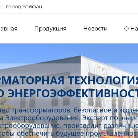
н, город Вэйфан
лавная
Продукция
Новости
О Hа