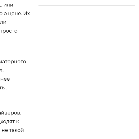
, или
 о цене. Их
или
 просто
маторного
л.
ннее
ты.
айверов.
ходят к
 не такой