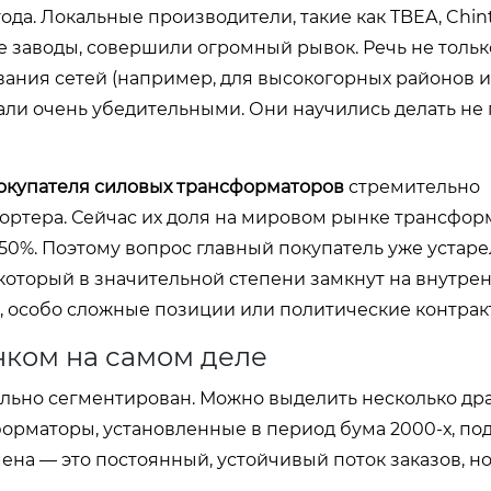
года. Локальные производители, такие как TBEA, Chint
 заводы, совершили огромный рывок. Речь не только
ания сетей (например, для высокогорных районов 
али очень убедительными. Они научились делать не
окупателя силовых трансформаторов
стремительно
ортера. Сейчас их доля на мировом рынке трансфор
0%. Поэтому вопрос главный покупатель уже устаре
который в значительной степени замкнут на внутре
, особо сложные позиции или политические контрак
нком на самом деле
сильно сегментирован. Можно выделить несколько др
рматоры, установленные в период бума 2000-х, под
ена — это постоянный, устойчивый поток заказов, но