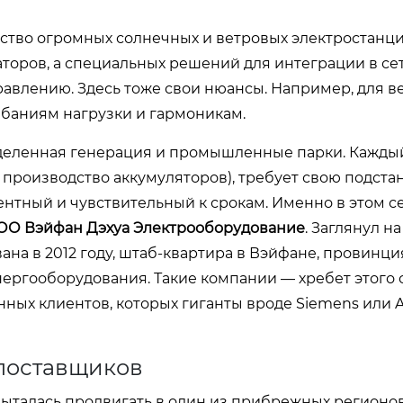
ьство огромных солнечных и ветровых электростанци
оров, а специальных решений для интеграции в сеть
влению. Здесь тоже свои нюансы. Например, для в
баниям нагрузки и гармоникам.
ределенная генерация и промышленные парки. Кажд
 производство аккумуляторов), требует свою подста
рентный и чувствительный к срокам. Именно в этом с
ОО Вэйфан Дэхуа Электрооборудование
. Заглянул на
ана в 2012 году, штаб-квартира в Вэйфане, провинц
ергооборудования. Такие компании — хребет этого 
ых клиентов, которых гиганты вроде Siemens или 
 поставщиков
пыталась продвигать в один из прибрежных регионо