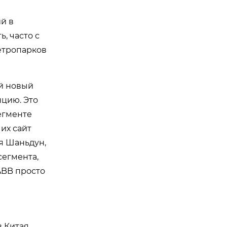
й в
, часто с
етропарков
ый новый
нцию. Это
егменте
 их сайт
ия Шаньдун,
сегмента,
ABB просто
в Китая