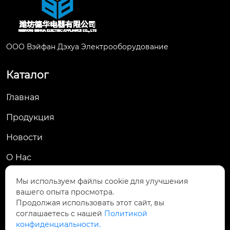
ООО Вэйфан Дэхуа Электрооборудование
Каталог
Главная
Продукция
Новости
О Hас
Контакты
Мы используем файлы cookie для улучшения
вашего опыта просмотра.
Контакты
Продолжая использовать этот сайт, вы
соглашаетесь с нашей
Политикой
Деревня Гуаньцзячжуан, улица Ванлю, район

конфиденциальности.